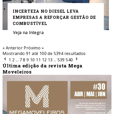
INCERTEZA NO DIESEL LEVA
EMPRESAS A REFORÇAR GESTÃO DE
COMBUSTÍVEL
Veja na íntegra
« Anterior
Próximo »
Mostrando
91
até
100
de
5394
resultados
1
2
...
7
8
9
10
11
12
13
...
539
540
Última edição da revista Mega
Moveleiros