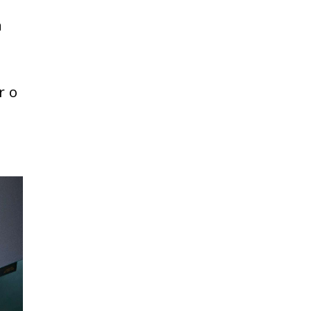
a
r o