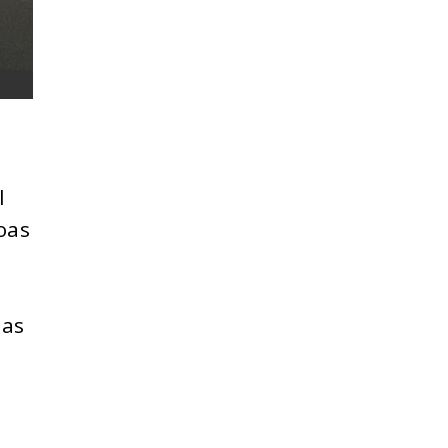
l
oas
das