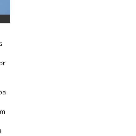
s
or
ba.
om
i