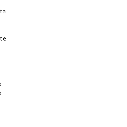
ta
te
s
e
e