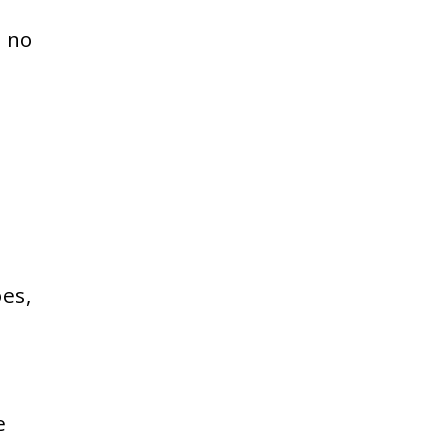
o no
es,
e