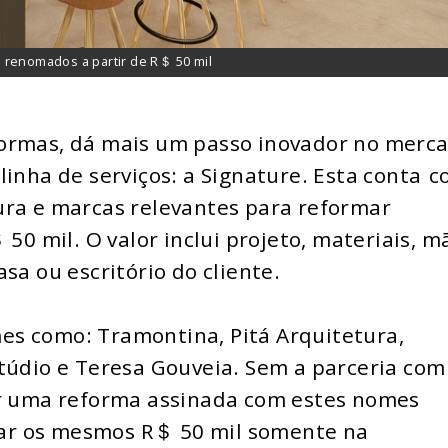
s renomados a partir de R＄ 50 mil
ormas, dá mais um passo inovador no merca
inha de serviços: a Signature. Esta conta
-
c
ura e marcas relevantes para reformar
 50 mil. O valor inclui projeto, materiais, m
sa ou escritório do cliente.
s como: Tramontina, Pitá Arquitetura,
túdio e Teresa Gouveia. Sem a parceria com
ar uma reforma assinada com estes nomes
ar os mesmos R＄ 50 mil somente na