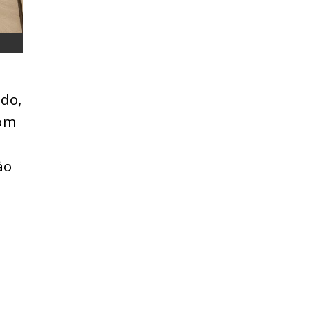
do,
om
ão