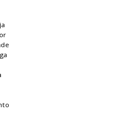
ja
or
ade
rga
a
nto