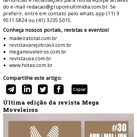
denúncias e reclamações para nossa equipe através
do e-mail redacao@grupomultimidia.com.br. Se
preferir, entre em contato pelo whats app (11) 9
9511.5824 ou (41) 3235.5015.
​Conheça nossos ​portais, revistas e eventos​!
madeiratotal.com.br
revistavarejobrasil.com.br
megamoveleiros.com.br
revistause.com.br
www.hotex.com.br
Compartilhe este artigo:
Copiar
Última edição da revista Mega
Moveleiros