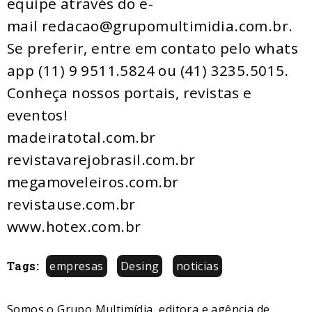
equipe através do e-
mail redacao@grupomultimidia.com.br.
Se preferir, entre em contato pelo whats
app (11) 9 9511.5824 ou (41) 3235.5015.
​Conheça nossos ​portais, revistas e
eventos​!
madeiratotal.com.br
revistavarejobrasil.com.br
megamoveleiros.com.br
revistause.com.br
www.hotex.com.br
Tags:
empresas
Desing
noticias
Somos o Grupo Multimídia, editora e agência de