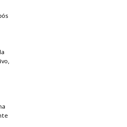
s
pós
la
ivo,
ma
nte