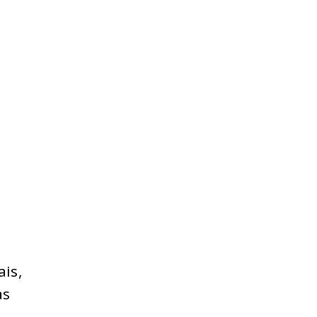
ais,
as