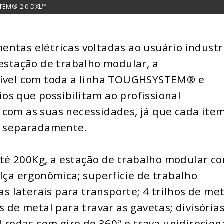
STEM® 2.0 DXL™
ntas elétricas voltadas ao usuário industr
 estação de trabalho modular, a
vel com toda a linha TOUGHSYSTEM® e
os que possibilitam ao profissional
 com as suas necessidades, já que cada ite
 separadamente.
é 200Kg, a estação de trabalho modular co
alça ergonômica; superfície de trabalho
as laterais para transporte; 4 trilhos de me
s de metal para travar as gavetas; divisória
4 rodas com giro de 360º e trava unidirecion