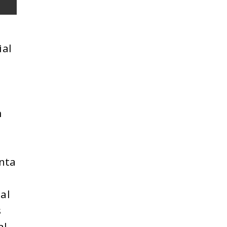
ial
m
nta
tal
s
al.