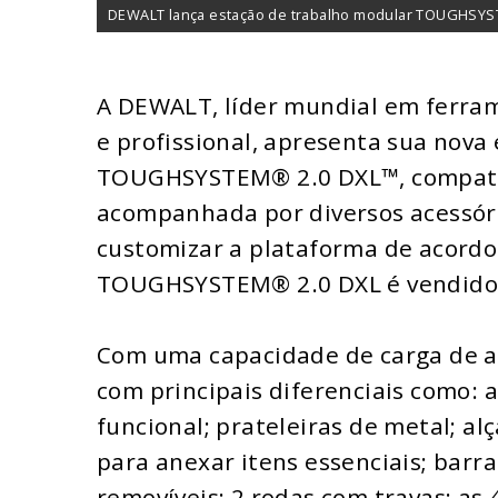
DEWALT lança estação de trabalho modular TOUGHSY
A DEWALT, líder mundial em ferrame
e profissional, apresenta sua nova
TOUGHSYSTEM® 2.0 DXL™, compatí
acompanhada por diversos acessóri
customizar a plataforma de acordo
TOUGHSYSTEM® 2.0 DXL é vendido
Com uma capacidade de carga de at
com principais diferenciais como: 
funcional; prateleiras de metal; alç
para anexar itens essenciais; barra
removíveis; 2 rodas com travas; as 