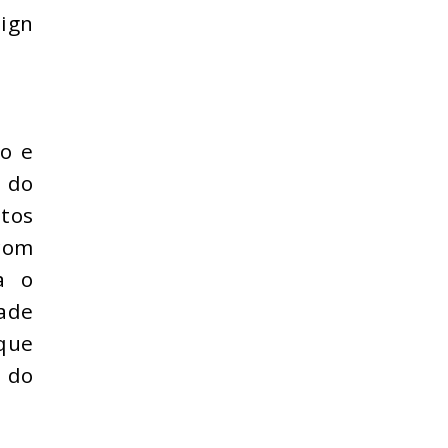
sign
co e
 do
tos
 com
a o
ade
que
 do