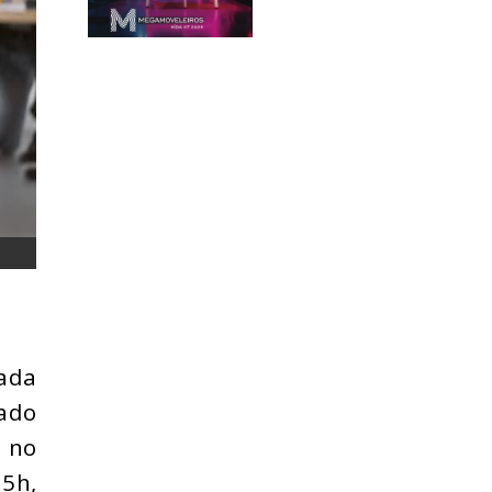
tada
mado
 no
15h,