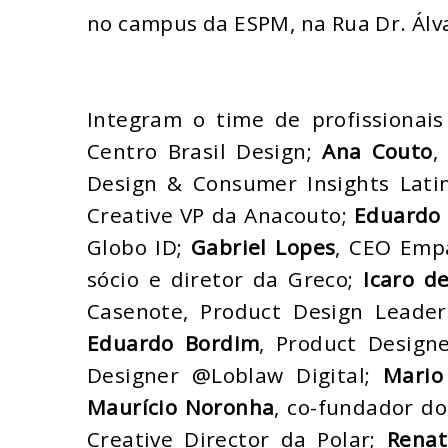
no campus da ESPM, na Rua Dr. Álvar
Integram o time de profissionai
Centro Brasil Design;
Ana Couto
,
Design & Consumer Insights Lati
Creative VP da Anacouto;
Eduardo
Globo ID;
Gabriel Lopes
, CEO Emp
sócio e diretor da Greco;
Icaro d
Casenote, Product Design Leader
Eduardo Bordim
, Product Desig
Designer @Loblaw Digital;
Mario
Maurício Noronha
, co-fundador do
Creative Director da Polar;
Renat