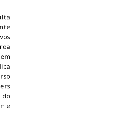
alta
ante
vos
área
 em
lica
rso
ers
 do
am e