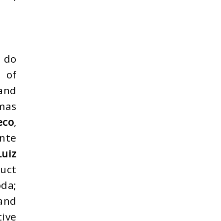
a do
d of
 and
rmas
eco
,
nte
Luiz
duct
da;
 and
tive