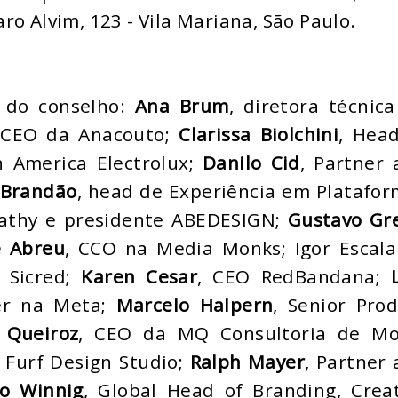
o Alvim, 123 - Vila Mariana, São Paulo.
s do conselho:
Ana Brum
, diretora técnic
 CEO da Anacouto;
Clarissa Biolchini
, Hea
n America Electrolux;
Danilo Cid
, Partner
 Brandão
, head de Experiência em Platafo
athy e presidente ABEDESIGN;
Gustavo Gr
e Abreu
, CCO na Media Monks; Igor Escala
 Sicred;
Karen Cesar
, CEO RedBandana;
ner na Meta;
Marcelo Halpern
, Senior Pro
 Queiroz
, CEO da MQ Consultoria de Mo
 Furf Design Studio;
Ralph Mayer
, Partner
o Winnig
, Global Head of Branding, Crea