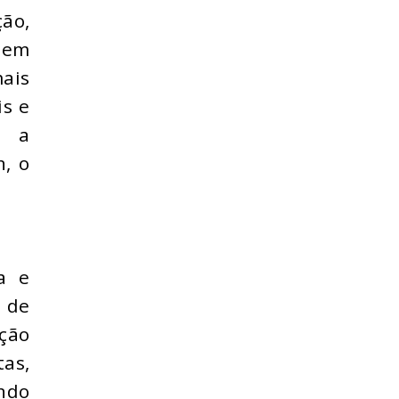
ão,
m em
ais
is e
o a
, o
a e
o de
ção
tas,
indo