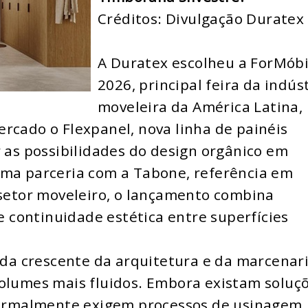
Créditos: Divulgação Duratex
A Duratex escolheu a ForMóbi
2026, principal feira da indús
moveleira da América Latina,
rcado o Flexpanel, nova linha de painéis
r as possibilidades do design orgânico em
uma parceria com a Tabone, referência em
 setor moveleiro, o lançamento combina
 e continuidade estética entre superfícies
a crescente da arquitetura e da marcenar
volumes mais fluidos. Embora existam soluç
 normalmente exigem processos de usinagem