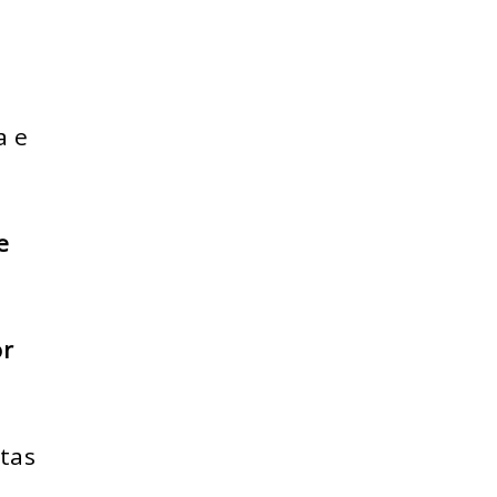
a e
e
or
tas