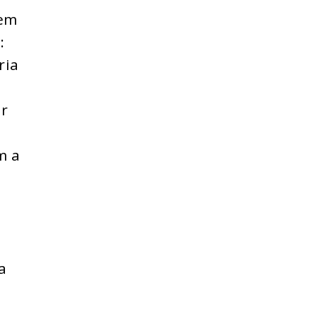
 em
:
ria
r
m a
a