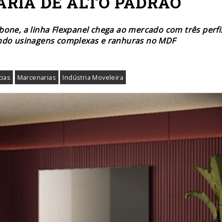
RIA DE ALTO PADRÃO
bone, a linha Flexpanel chega ao mercado com três perfi
ando usinagens complexas e ranhuras no MDF
cias
Marcenarias
Indústria Moveleira