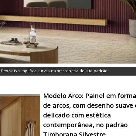
flexíveis simplifica curvas na marcenaria de alto padrão
Modelo Arco: Painel em form
de arcos, com desenho suave 
delicado com estética
contemporânea, no padrão
Timborana Silvestre.